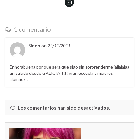
1 comentario
Sindo
on
23/11/2011
Enhorabuena por que sera que sigo sin sorprenderme jajjajajaa
un saludo desde GALICIA!!!!! gran escuela y mejores
alumnos .
Los comentarios han sido desactivados.