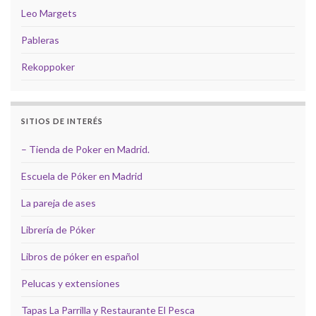
Leo Margets
Pableras
Rekoppoker
SITIOS DE INTERÉS
– Tienda de Poker en Madrid.
Escuela de Póker en Madrid
La pareja de ases
Librería de Póker
Libros de póker en español
Pelucas y extensiones
Tapas La Parrilla y Restaurante El Pesca