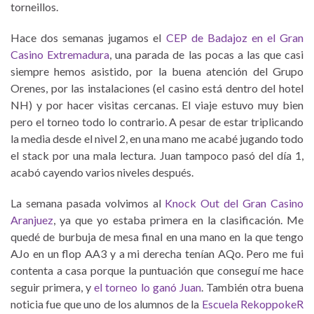
torneillos.
Hace dos semanas jugamos el
CEP de Badajoz en el Gran
Casino Extremadura
,
una parada de las pocas a las que casi
siempre hemos asistido, por la buena atención del Grupo
Orenes, por las instalaciones (el casino está dentro del hotel
NH) y por hacer visitas cercanas. El viaje estuvo muy bien
pero el torneo todo lo contrario. A pesar de estar triplicando
la media desde el nivel 2, en una mano me acabé jugando todo
el stack por una mala lectura. Juan tampoco pasó del día 1,
acabó cayendo varios niveles después.
La semana pasada volvimos al
Knock Out del Gran Casino
Aranjuez
, ya que yo estaba primera en la clasificación. Me
quedé de burbuja de mesa final en una mano en la que tengo
AJo en un flop AA3 y a mi derecha tenían AQo. Pero me fui
contenta a casa porque la puntuación que conseguí me hace
seguir primera, y
el torneo lo ganó Juan
. También otra buena
noticia fue que uno de los alumnos de la
Escuela RekoppokeR