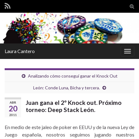
Tog
sear
for
Laura Cantero
Togg
navig
Analizando cómo conseguí ganar el Knock Out
León: Conde Luna, Bicha y tercera.
Juan gana el 2º Knock out. Próximo
ABR
20
torneo: Deep Stack León.
2011
En medio de este jaleo de poker en EEUU y de la nueva Ley de
Juego española, nosotros seguimos jugando nuestros